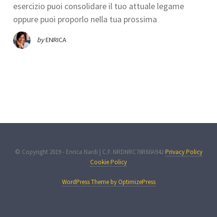
esercizio puoi consolidare il tuo attuale legame
oppure puoi proporlo nella tua prossima
by
ENRICA
© Copyright 2019 - Enrica Nardi | C.F. NRDNRC76R60A94J
Privacy Policy
Cookie Policy
WordPress Theme by OptimizePress