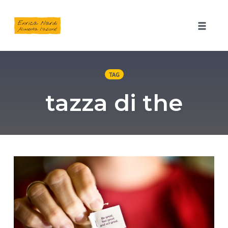
Toggle 
Skip
to
TAG
content
tazza di the