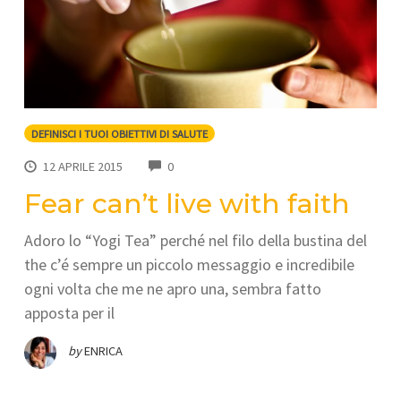
DEFINISCI I TUOI OBIETTIVI DI SALUTE
COMMENTS
12 APRILE 2015
0
Fear can’t live with faith
Adoro lo “Yogi Tea” perché nel filo della bustina del
the c’é sempre un piccolo messaggio e incredibile
ogni volta che me ne apro una, sembra fatto
apposta per il
by
ENRICA