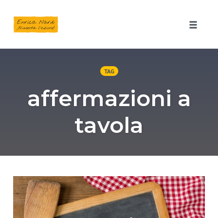
Toggle 
Skip
to
TAG
content
affermazioni a
tavola