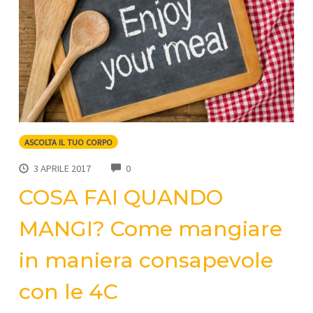
ASCOLTA IL TUO CORPO
COMMENTS
3 APRILE 2017
0
COSA FAI QUANDO
MANGI? Come mangiare
in maniera consapevole
con le 4C