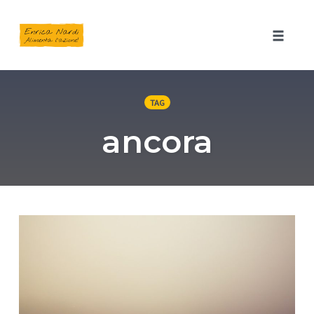
Toggle 
Skip
to
TAG
content
ancora