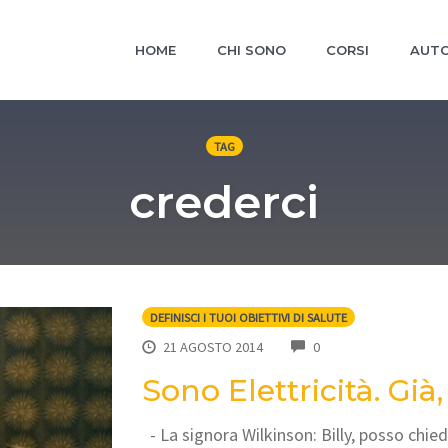
HOME
CHI SONO
CORSI
AUTO
TAG
crederci
DEFINISCI I TUOI OBIETTIVI DI SALUTE
COMMENTS
21 AGOSTO 2014
0
Sono Elettricità. Già, 
- La signora Wilkinson: Billy, posso chied