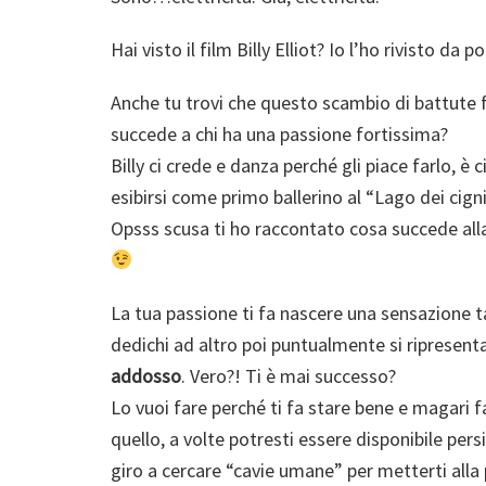
Hai visto il film Billy Elliot? Io l’ho rivisto da p
Anche tu trovi che questo scambio di battute fr
succede a chi ha una passione fortissima?
Billy ci crede e danza perché gli piace farlo, è
esibirsi come primo ballerino al “Lago dei cig
Opsss scusa ti ho raccontato cosa succede alla
La tua passione ti fa nascere una sensazione t
dedichi ad altro poi puntualmente si ripresent
addosso
. Vero?! Ti è mai successo?
Lo vuoi fare perché ti fa stare bene e magari fa
quello, a volte potresti essere disponibile pers
giro a cercare “cavie umane” per metterti alla 