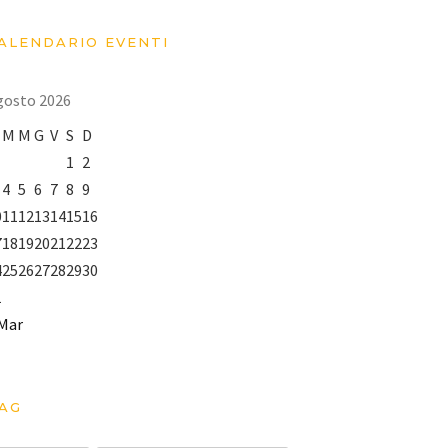
ALENDARIO EVENTI
gosto 2026
M
M
G
V
S
D
1
2
4
5
6
7
8
9
0
11
12
13
14
15
16
7
18
19
20
21
22
23
4
25
26
27
28
29
30
1
 Mar
AG