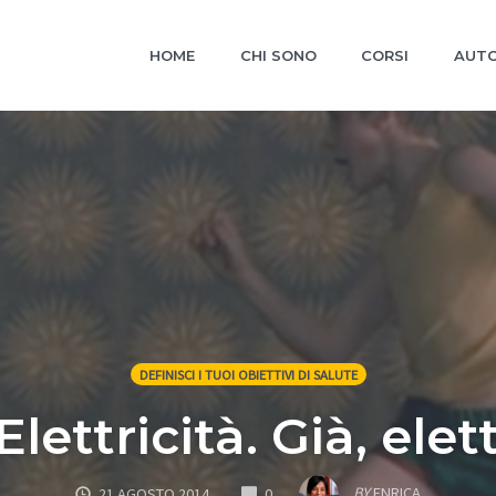
HOME
CHI SONO
CORSI
AUTO
DEFINISCI I TUOI OBIETTIVI DI SALUTE
lettricità. Già, elett
COMMENTS
BY
ENRICA
21 AGOSTO 2014
0