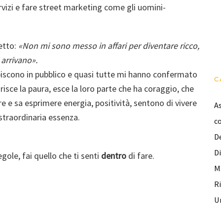
servizi e fare street marketing come gli uomini-
detto:
«
Non mi sono messo in affari per diventare ricco,
i arrivano
».
ibiscono in pubblico e quasi tutte mi hanno confermato
C
isce la paura, esce la loro parte che ha coraggio, che
are e sa esprimere energia, positività, sentono di vivere
As
 straordinaria essenza.
co
De
D
egole, fai quello che ti senti
dentro
di fare.
M
Ri
U