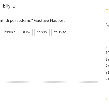
C
nti di possederne” Gustave Flaubert
A
L
ENERGIA
SFIDA
SOGNO
TALENTO
3
1
1
2
3
«
T