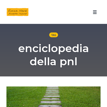
Toggle 
Skip
to
TAG
content
enciclopedia
della pnl