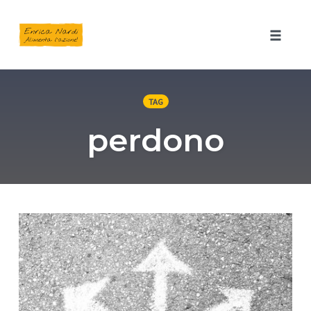
Toggle 
Skip
to
TAG
content
perdono