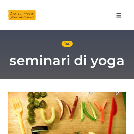
Toggle 
Skip
to
TAG
content
seminari di yoga