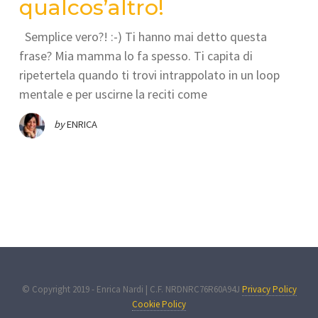
qualcos’altro!
Semplice vero?! :-) Ti hanno mai detto questa
frase? Mia mamma lo fa spesso. Ti capita di
ripetertela quando ti trovi intrappolato in un loop
mentale e per uscirne la reciti come
by
ENRICA
© Copyright 2019 - Enrica Nardi | C.F. NRDNRC76R60A94J
Privacy Policy
Cookie Policy