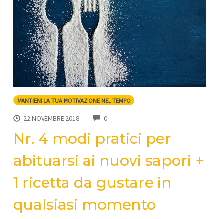
MANTIENI LA TUA MOTIVAZIONE NEL TEMPO
COMMENTS
22 NOVEMBRE 2018
0
Nr. 4 modi pratici per
abituarsi ai nuovi sapori +
1 ricetta da gustare in
qualsiasi momento